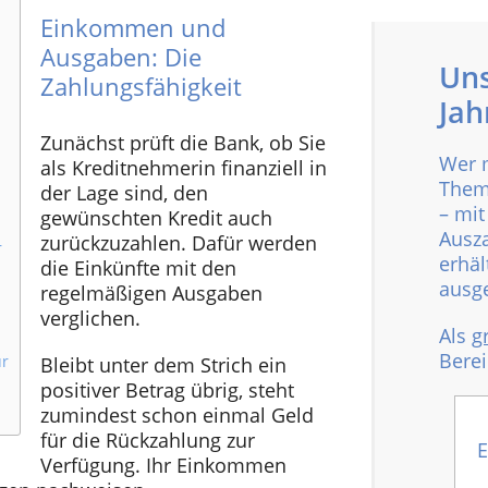
Einkommen und
Ausgaben: Die
Uns
Zahlungsfähigkeit
Jah
Zunächst prüft die Bank, ob Sie
Wer 
als Kreditnehmerin finanziell in
Thema
der Lage sind, den
– mit
gewünschten Kredit auch
Ausza
zurückzuzahlen. Dafür werden
r
erhäl
die Einkünfte mit den
ausge
regelmäßigen Ausgaben
verglichen.
Als
g
Bere
ür
Bleibt unter dem Strich ein
positiver Betrag übrig, steht
zumindest schon einmal Geld
für die Rückzahlung zur
E
Verfügung. Ihr Einkommen