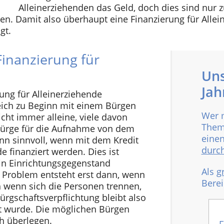
Alleinerziehenden das Geld, doch dies sind nur 
 Damit also überhaupt eine Finanzierung für Allein
gt.
Finanzierung für
Uns
Jah
rung für Alleinerziehende
gleich zu Beginn mit einem Bürgen
Wer 
icht immer alleine, viele davon
Thema
Bürge für die Aufnahme von dem
einen
ann sinnvoll, wenn mit dem Kredit
durch
 finanziert werden. Dies ist
ein Einrichtungsgegenstand
Als
g
n Problem entsteht erst dann, wenn
Bere
h wenn sich die Personen trennen,
ürgschaftsverpflichtung bleibt also
lt wurde. Die möglichen Bürgen
ch überlegen.